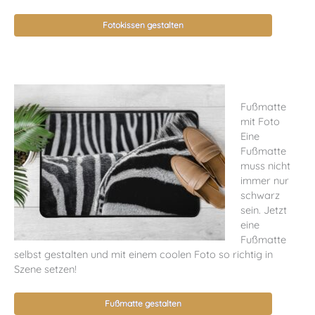
Fotokissen gestalten
Fußmatte
mit Foto
Eine
Fußmatte
muss nicht
immer nur
schwarz
sein. Jetzt
eine
Fußmatte
selbst gestalten und mit einem coolen Foto so richtig in
Szene setzen!
Fußmatte gestalten