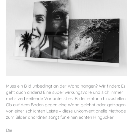
Muss ein Bild unbedingt an der Wand hängen? Wir finden: Es
geht auch anders! Eine super wirkungsvolle und sich immer
mehr verbreitende Variante ist es, Bilder einfach hinzustellen.
Ob auf dem Boden gegen eine Wand gelehnt oder getragen
von einer schlichten Leiste – diese unkonventionelle Methode
zum Bilder anordnen sorgt für einen echten Hingucker!
Die