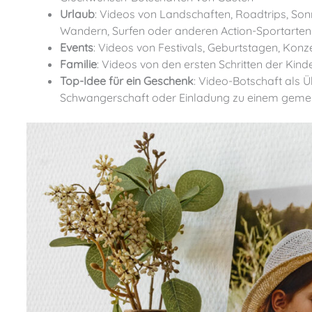
Urlaub
: Videos von Landschaften, Roadtrips, So
Wandern, Surfen oder anderen Action-Sportarten
Events
: Videos von Festivals, Geburtstagen, Ko
Familie
: Videos von den ersten Schritten der Ki
Top-Idee für ein Geschenk
: Video-Botschaft als 
Schwangerschaft oder Einladung zu einem geme