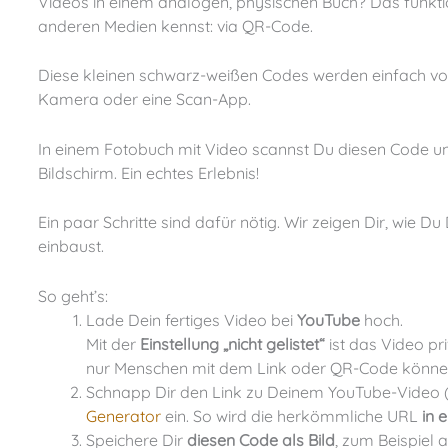
Videos in einem analogen, physischen Buch? Das funktioniert über einen kleinen Trick, den Du ganz sicher schon von
anderen Medien kennst: via QR-Code.
Diese kleinen schwarz-weißen Codes werden einfach vom Smartphone gescannt und ausgelesen – entweder über die
Kamera oder eine Scan-App.
In einem Fotobuch mit Video scannst Du diesen Code und das persönliche Video erscheint als tolle Ergänzung auf dem
Bildschirm. Ein echtes Erlebnis!
Ein paar Schritte sind dafür nötig. Wir zeigen Dir, wie Du Deinen persönlichen QR-Code erstellst und ihn in Dein Fotobuch
einbaust.
So geht’s:
Lade Dein fertiges Video bei
YouTube
hoch.
Mit der
Einstellung „nicht gelistet“
ist das Video pr
nur Menschen mit dem Link oder QR-Code könne
Schnapp Dir den Link zu Deinem YouTube-Video 
Generator
ein. So wird die herkömmliche URL
in 
Speichere Dir
diesen Code als Bild
, zum Beispiel 