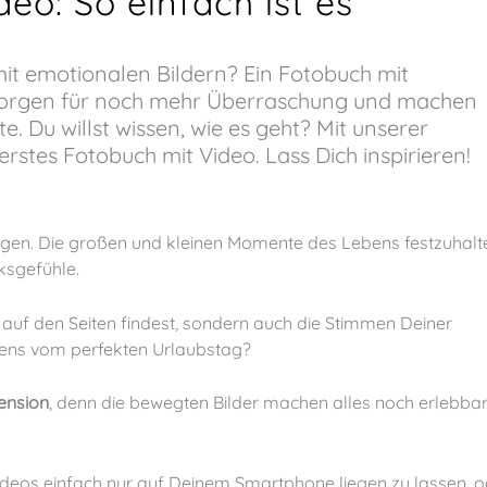
eo: So einfach ist es
 sorgen für noch mehr Überraschung und machen
e. Du willst wissen, wie es geht? Mit unserer
 erstes Fotobuch mit Video. Lass Dich inspirieren!
rungen. Die großen und kleinen Momente des Lebens festzuhalt
ksgefühle.
ens vom perfekten Urlaubstag?
ension
, denn die bewegten Bilder machen alles noch erlebbar
ideos einfach nur auf Deinem Smartphone liegen zu lassen, o