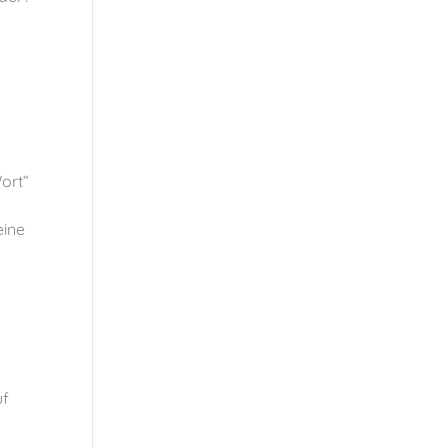
ort“
eine
uf