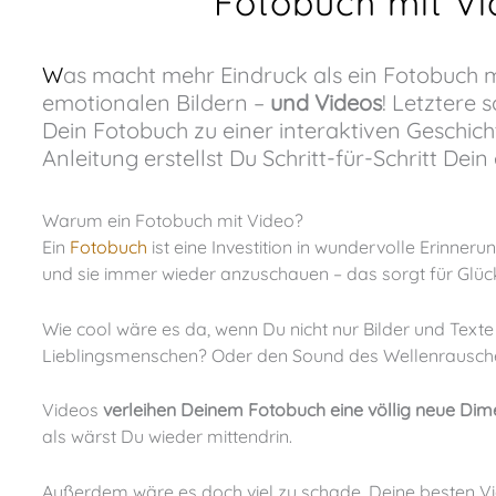
Fotobuch mit Vid
Was macht mehr Eindruck als ein Fotobuch mit emotionalen Bildern? Ein Fotobuch mit
emotionalen Bildern –
und Videos
! Letztere
Dein Fotobuch zu einer interaktiven Geschicht
Anleitung erstellst Du Schritt-für-Schritt Dein
Warum ein Fotobuch mit Video?
Ein
Fotobuch
ist eine Investition in wundervolle Erinne
und sie immer wieder anzuschauen – das sorgt für Glüc
Wie cool wäre es da, wenn Du nicht nur Bilder und Texte auf den Seiten findest, sondern auch die Stimmen Deiner
Lieblingsmenschen? Oder den Sound des Wellenrausch
Videos
verleihen Deinem Fotobuch eine völlig neue Dim
als wärst Du wieder mittendrin.
Außerdem wäre es doch viel zu schade, Deine besten V