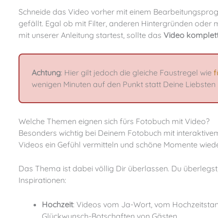
Schneide das Video vorher mit einem Bearbeitungsprogramm auf die richtige Länge und bearbeite es so, wie es Dir
gefällt. Egal ob mit Filter, anderen Hintergründen oder
mit unserer Anleitung startest, sollte das
Video komplett 
Achtung
: Hier gilt jedoch die gleiche Faustregel wie
f
wenigen Minuten auf den Punkt statt Deine Liebsten
Welche Themen eignen sich fürs Fotobuch mit Video?
Besonders wichtig bei Deinem Fotobuch mit interaktivem Feature: Emotionen. Genau wie die Bilder sollten auch die
Videos ein Gefühl vermitteln und schöne Momente wieder
Das Thema ist dabei völlig Dir überlassen. Du überlegst, welches Video zu Deinem Thema passt? Wir haben ein paar
Inspirationen:
Hochzeit
: Videos vom Ja-Wort, vom Hochzeitstan
Glückwunsch-Botschaften von Gästen