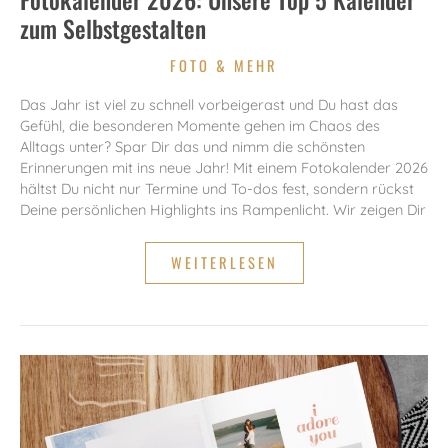
zum Selbstgestalten
FOTO & MEHR
Das Jahr ist viel zu schnell vorbeigerast und Du hast das
Gefühl, die besonderen Momente gehen im Chaos des
Alltags unter? Spar Dir das und nimm die schönsten
Erinnerungen mit ins neue Jahr! Mit einem Fotokalender 2026
hältst Du nicht nur Termine und To-dos fest, sondern rückst
Deine persönlichen Highlights ins Rampenlicht. Wir zeigen Dir
FOTOKALENDER
WEITERLESEN
2026:
UNSERE
TOP
5
KALENDER
ZUM
SELBSTGESTALTEN