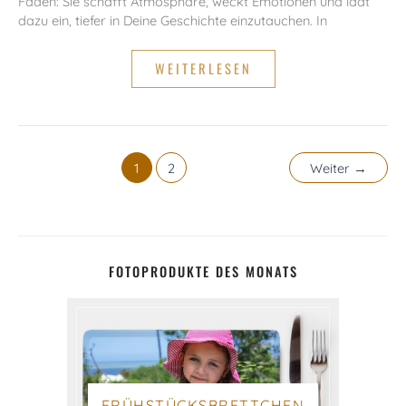
Faden: Sie schafft Atmosphäre, weckt Emotionen und lädt
dazu ein, tiefer in Deine Geschichte einzutauchen. In
DER
WEITERLESEN
PERFEKTE
FOTOALBUM
EINLEITUNGSTEXT:
SO
SCHREIBST
DU
IHN!
1
2
Weiter
→
FOTOPRODUKTE DES MONATS
FRÜHSTÜCKSBRETTCHEN