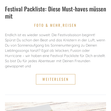
Festival Packliste: Diese Must-haves müssen
mit
FOTO & MEHR
REISEN
,
Endlich ist es wieder soweit: Die Festivalsaison beginnt!
Spürst Du schon den Beat und das Knistern in der Luft, wenn
Du von Sonnenaufgang bis Sonnenuntergang zu Deinen
Lieblingssongs tanzt? Egal ob Wacken, Fusion oder
Hurricane – wir haben eine Festival Packliste für Dich erstellt.
So bist Du für jedes Abenteuer mit Deinen Freunden
gewappnet und
FESTIVAL
WEITERLESEN
PACKLISTE:
DIESE
MUST-
HAVES
MÜSSEN
MIT