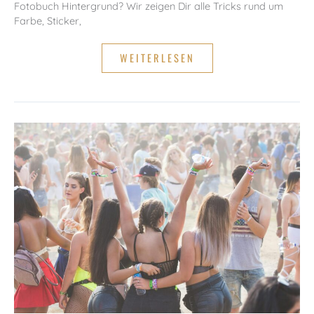
Fotobuch Hintergrund? Wir zeigen Dir alle Tricks rund um
Farbe, Sticker,
FOTOBUCH
WEITERLESEN
HINTERGRUND:
DIE
BESTEN
TIPPS
ZUR
GESTALTUNG