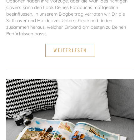
Optionen haben ihre Vorzüge, aber die Wahl des richtigen
Covers kann den Look Deines Fotobuchs maßgeblich
beeinflussen. In unserem Blogbeitrag verraten wir Dir die
Softcover und Hardcover Unterschiede und finden
zusammen heraus, welcher Einband am besten zu Deinen
Bedürfnissen passt.
SOFTCOVER
WEITERLESEN
ODER
HARDCOVER
FOTOBUCH:
WAS
SIND
DIE
UNTERSCHIEDE?