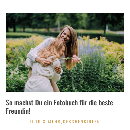
EINFACH
IST
ES
So machst Du ein Fotobuch für die beste
Freundin!
FOTO & MEHR
GESCHENKIDEEN
,