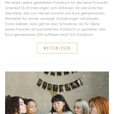
Mit einem selbst gestalteten Fotobuch für die beste Freundin
schenkst Du Erinnerungen zum Anfassen. Ein persönliches
Geschenk, das von Herzen kommt und Eure gemeinsamen
Momente für immer verewigt. Erinnerungen verblassen,
Fotos bleiben. Was gibt es also Schöneres, als für Deine
beste Freundin ein persönliches Fotobuch zu gestalten, das
Eure gemeinsame Zeit aufleben lässt? Ein Fotobuch
SO
WEITERLESEN
MACHST
DU
EIN
FOTOBUCH
FÜR
DIE
BESTE
FREUNDIN!