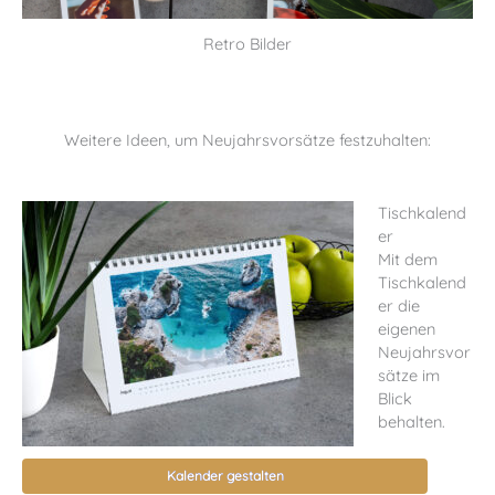
Retro Bilder
Weitere Ideen, um Neujahrsvorsätze festzuhalten:
Tischkalend
er
Mit dem
Tischkalend
er die
eigenen
Neujahrsvor
sätze im
Blick
behalten.
Kalender gestalten