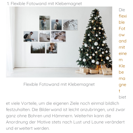
1.
Flexible Fotowand mit Klebemagnet
Die
flexi
ble
Fot
ow
and
mit
eine
m
Kle
be
ma
Flexible Fotowand mit Klebemagnet
gne
t
biet
et viele Vorteile, um die eigenen Ziele noch einmal bildlich
festzuhalten. Die Bilderwand ist leicht anzubringen, und zwar
ganz ohne Bohren und Hämmern. Weiterhin kann die
Anordnung der Motive stets nach Lust und Laune verändert
und erweitert werden.