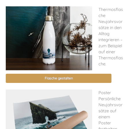
Thermosflas
che
Neujahrsvor
sätze in den
Alltag
integrieren –
zum Beispiel
auf einer
Thermosflas
che.
Flasche gestalten
Poster
Persönliche
Neujahrsvor
sätze auf
einem
Poster
festhalten.