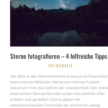
Sterne fotografieren – 4 hilfreiche Tipps
FOTOGRAFIE
Der Blick in den Sternenhimmel ist eine pure Faszination
Wenn nachts Milliarden Sterne am Himmel funkeln,
bekommt man das Gefühl der Unendlichkeit. Den Anbli
eines klaren Sternenhimmels sollte man definitiv öfter
erleben und genießen. Sterne geben ein
atemberaubendes Fotomotiv ab und mit ein wenig