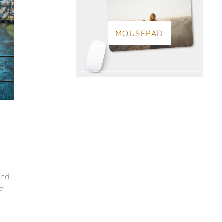
MOUSEPAD
and
ie