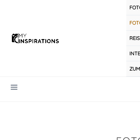
Zum
FOT
Inhalt
springen
FOT
REI
INT
ZUM