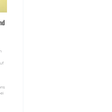
nd
m
auf
uns
ei