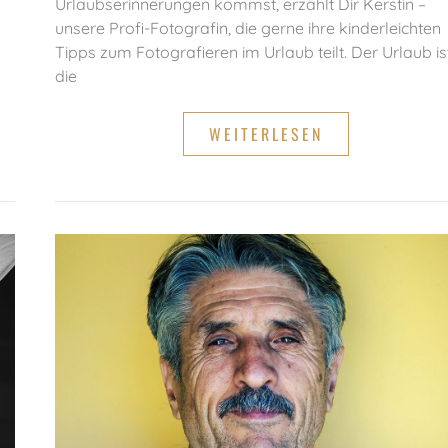
Urlaubserinnerungen kommst, erzählt Dir Kerstin –
unsere Profi-Fotografin, die gerne ihre kinderleichten
Tipps zum Fotografieren im Urlaub teilt. Der Urlaub is
die
URLAUBSFOTOS:
WEITERLESEN
EINFACHE
TIPPS
VON
PROFI-
FOTOGRAFIN
KERSTIN
SCHWISTER