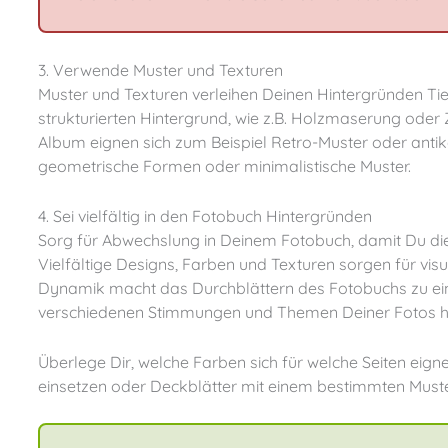
3. Verwende Muster und Texturen
Muster und Texturen verleihen Deinen Hintergründen Tiefe und Charakter. Ein schlichtes Foto kann durch einen
strukturierten Hintergrund, wie z.B. Holzmaserung oder 
Album eignen sich zum Beispiel Retro-Muster oder antik
geometrische Formen oder minimalistische Muster.
4. Sei vielfältig in den Fotobuch Hintergründen
Sorg für Abwechslung in Deinem Fotobuch, damit Du die Betrachtenden in den Bann ziehst und Gefühle weckst.
Vielfältige Designs, Farben und Texturen sorgen für vis
Dynamik macht das Durchblättern des Fotobuchs zu ein
verschiedenen Stimmungen und Themen Deiner Fotos h
Überlege Dir, welche Farben sich für welche Seiten eignen. Du könntest zum Beispiel pro Kapitel unterschiedliche Farben
einsetzen oder Deckblätter mit einem bestimmten Muster