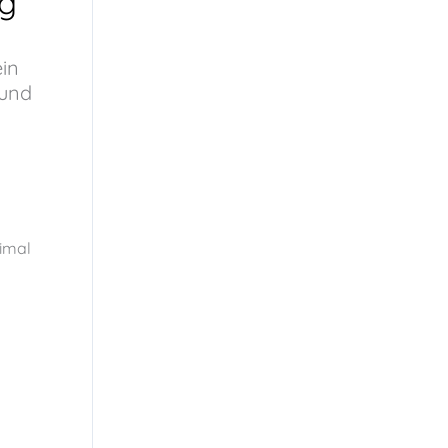
ng
 und