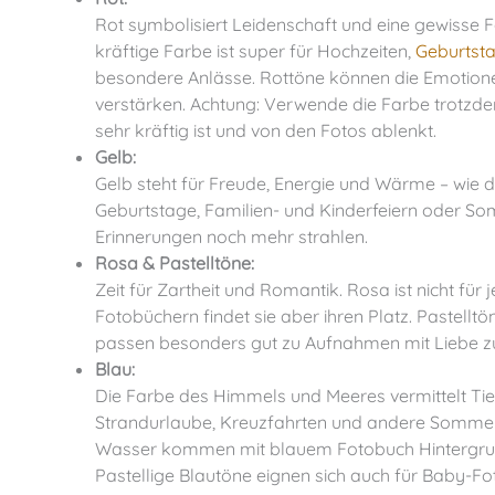
Rot symbolisiert Leidenschaft und eine gewisse Fei
kräftige Farbe ist super für Hochzeiten,
Geburtsta
besondere Anlässe. Rottöne können die Emotione
verstärken. Achtung: Verwende die Farbe trotzd
sehr kräftig ist und von den Fotos ablenkt.
Gelb:
Gelb steht für Freude, Energie und Wärme – wie d
Geburtstage, Familien- und Kinderfeiern oder So
Erinnerungen noch mehr strahlen.
Rosa & Pastelltöne:
Zeit für Zartheit und Romantik. Rosa ist nicht fü
Fotobüchern findet sie aber ihren Platz. Pastellt
passen besonders gut zu Aufnahmen mit Liebe zu
Blau:
Die Farbe des Himmels und Meeres vermittelt Tie
Strandurlaube, Kreuzfahrten und andere Somm
Wasser kommen mit blauem Fotobuch Hintergrun
Pastellige Blautöne eignen sich auch für Baby-Fo