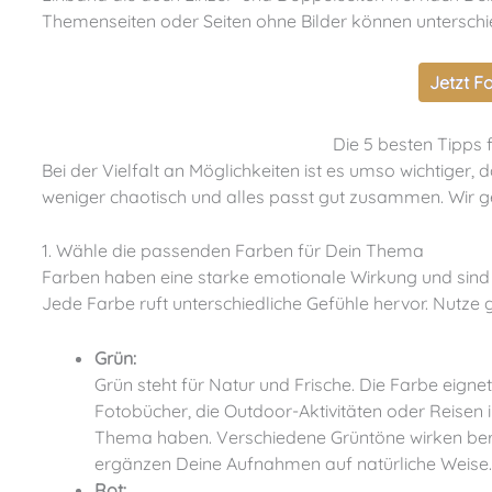
Themenseiten oder Seiten ohne Bilder können unterschi
Jetzt F
Die 5 besten Tipps
Bei der Vielfalt an Möglichkeiten ist es umso wichtiger, dass Du Dir vorher ein grobes Konzept überlegst. So wird es
weniger chaotisch und alles passt gut zusammen. Wir ge
1. Wähle die passenden Farben für Dein Thema
Farben haben eine starke emotionale Wirkung und sind ein entscheidender Faktor bei der Gestaltung von Fotobüchern.
Jede Farbe ruft unterschiedliche Gefühle hervor. Nutze
Grün:
Grün steht für Natur und Frische. Die Farbe eignet 
Fotobücher, die Outdoor-Aktivitäten oder Reisen 
Thema haben. Verschiedene Grüntöne wirken be
ergänzen Deine Aufnahmen auf natürliche Weise.
Rot: