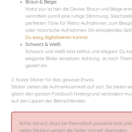
Braun & Beige:
Natur pur ist hier die Devise. Braun und Beige er
vermitteln somit eine ruhige Stimmung. Gleichzeitig
perfekten Töne für Retro-Aufnahmen, zum Beispie
oder historische Aufnahmen. Ein einladendes Sett
Du easy digitalisieren kannst
.
Schwarz & Weiß:
Schwarz und Weiß sind zeitlos und elegant. Du kan
elegante Bilder einsetzen. Achtung: Je nach Them
gezielt ein.
2. Nutze Sticker für das gewisse Etwas
Sticker ziehen die Aufmerksamkeit auf sich. Sie bieten eine tolle Möglichkeit, Abwechslung zu schaffen, ohne dass Du
gleich den ganzen Fotobuch Hintergrund verändern musst
auf den Lippen der Betrachtenden.
Achte darauf, dass sie thematisch passend sind und 
vielen Stickern wirken die Seiten schnell überladen.