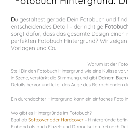
Fotobuch Hintergrund: Di
Du gestaltest gerade Dein Fotobuch und findest es irgendwie langweilig? Dann fehlt vielleicht ein
entscheidendes Detail – der richtige
Fotobuch
sorgt dafür, dass das gesamte Design einen 
perfekten Fotobuch Hintergrund? Wir zeigen Di
Vorlagen und Co.
Warum ist der Foto
Stell Dir den Fotobuch Hintergrund wie eine Kulisse vor, vor der Deine Bilder platziert werden. Er setzt Deine Bilder optimal
in Szene, verstärkt die Stimmung und gibt
Deinem Buch ei
Details hervor und leitet das Auge des Betrachtenden 
Ein durchdachter Hintergrund kann ein einfaches Foto i
Wo gibt es Hintergründe im Fotobuch?
Egal ob
Softcover oder Hardcover
– Hintergründe befin
Einband als auch Einzel- und Doppelseiten frei nach De